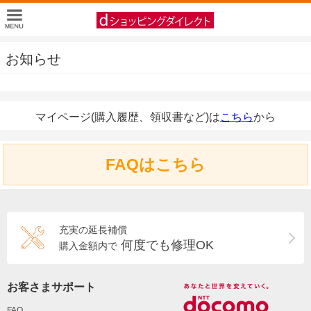
お知らせ
マイページ(購入履歴、領収書など)は
こちら
から
FAQはこちら
充実の延長補償
何度でも修理OK
購入金額内で
お客さまサポート
FAQ