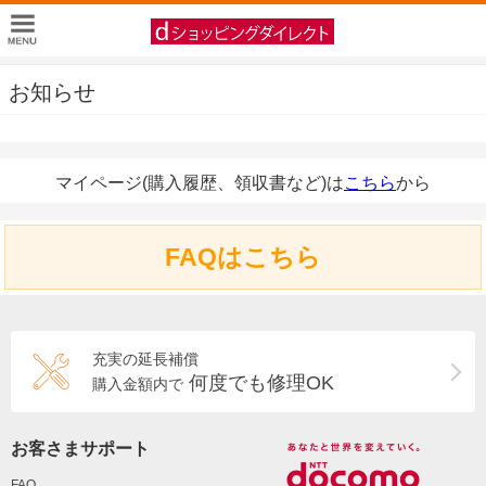
お知らせ
マイページ(購入履歴、領収書など)は
こちら
から
FAQはこちら
充実の延長補償
何度でも修理OK
購入金額内で
お客さまサポート
FAQ