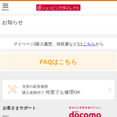
お知らせ
マイページ(購入履歴、領収書など)は
こちら
から
FAQはこちら
充実の延長補償
何度でも修理OK
購入金額内で
お客さまサポート
FAQ