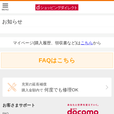
お知らせ
マイページ(購入履歴、領収書など)は
こちら
から
FAQはこちら
充実の延長補償
何度でも修理OK
購入金額内で
お客さまサポート
FAQ