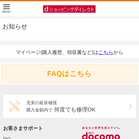
お知らせ
マイページ(購入履歴、領収書など)は
こちら
から
FAQはこちら
充実の延長補償
何度でも修理OK
購入金額内で
お客さまサポート
FAQ