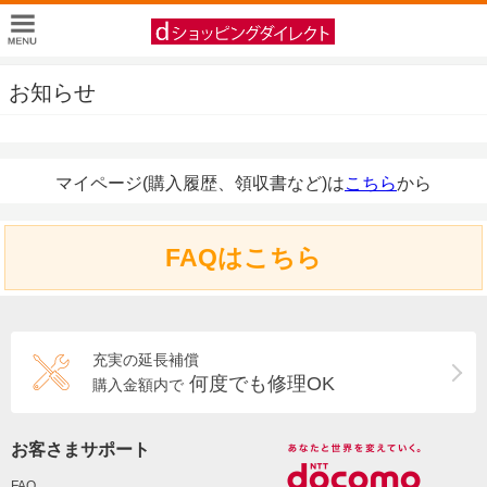
お知らせ
マイページ(購入履歴、領収書など)は
こちら
から
FAQはこちら
充実の延長補償
何度でも修理OK
購入金額内で
お客さまサポート
FAQ