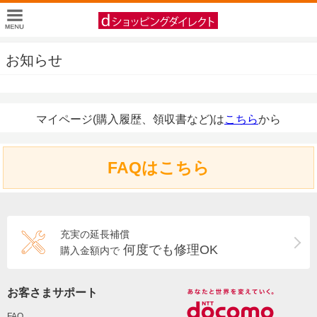
お知らせ
マイページ(購入履歴、領収書など)は
こちら
から
FAQはこちら
充実の延長補償
何度でも修理OK
購入金額内で
お客さまサポート
FAQ