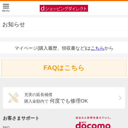
お知らせ
マイページ(購入履歴、領収書など)は
こちら
から
FAQはこちら
充実の延長補償
何度でも修理OK
購入金額内で
お客さまサポート
FAQ