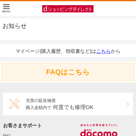
お知らせ
マイページ(購入履歴、領収書など)は
こちら
から
FAQはこちら
充実の延長補償
何度でも修理OK
購入金額内で
お客さまサポート
FAQ