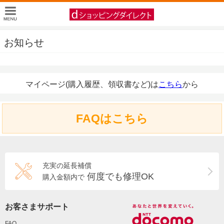
お知らせ
マイページ(購入履歴、領収書など)は
こちら
から
FAQはこちら
充実の延長補償
何度でも修理OK
購入金額内で
お客さまサポート
FAQ