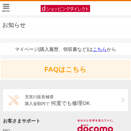
お知らせ
マイページ(購入履歴、領収書など)は
こちら
から
FAQはこちら
充実の延長補償
何度でも修理OK
購入金額内で
お客さまサポート
FAQ