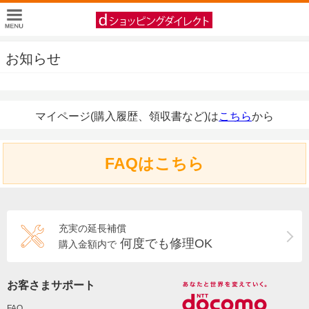
お知らせ
マイページ(購入履歴、領収書など)は
こちら
から
FAQはこちら
充実の延長補償
何度でも修理OK
購入金額内で
お客さまサポート
FAQ