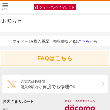
お知らせ
マイページ(購入履歴、領収書など)は
こちら
から
FAQはこちら
充実の延長補償
何度でも修理OK
購入金額内で
お客さまサポート
FAQ