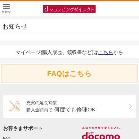
お知らせ
マイページ(購入履歴、領収書など)は
こちら
から
FAQはこちら
充実の延長補償
何度でも修理OK
購入金額内で
お客さまサポート
FAQ