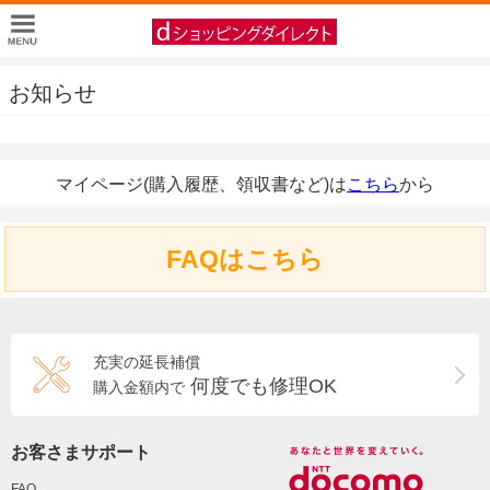
お知らせ
マイページ(購入履歴、領収書など)は
こちら
から
FAQはこちら
充実の延長補償
何度でも修理OK
購入金額内で
お客さまサポート
FAQ