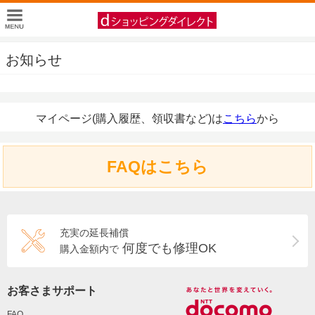
お知らせ
マイページ(購入履歴、領収書など)は
こちら
から
FAQはこちら
充実の延長補償
何度でも修理OK
購入金額内で
お客さまサポート
FAQ