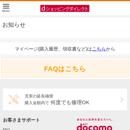
お知らせ
マイページ(購入履歴、領収書など)は
こちら
から
FAQはこちら
充実の延長補償
何度でも修理OK
購入金額内で
お客さまサポート
FAQ