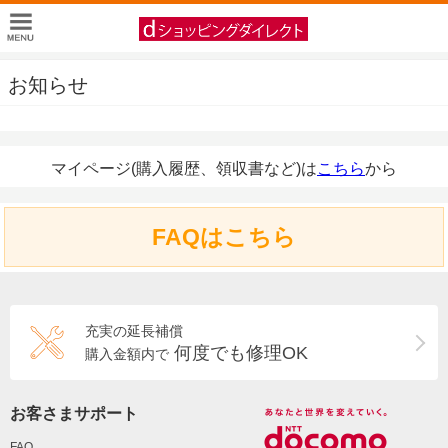
お知らせ
マイページ(購入履歴、領収書など)は
こちら
から
FAQはこちら
充実の延長補償
何度でも修理OK
購入金額内で
お客さまサポート
FAQ