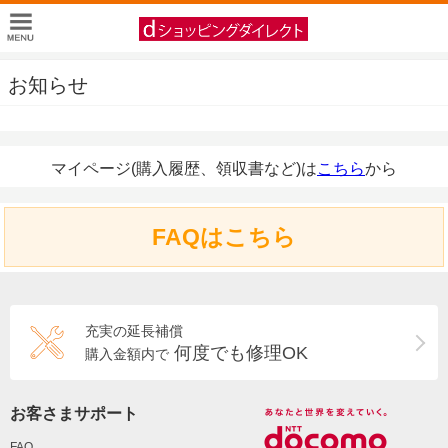
お知らせ
マイページ(購入履歴、領収書など)は
こちら
から
FAQはこちら
充実の延長補償
何度でも修理OK
購入金額内で
お客さまサポート
FAQ