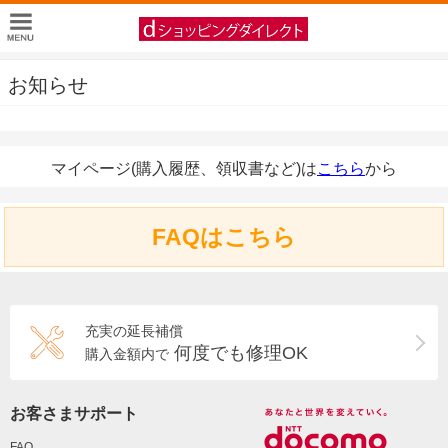
お知らせ
マイページ(購入履歴、領収書など)は
こちら
から
FAQはこちら
充実の延長補償
何度でも修理OK
購入金額内で
お客さまサポート
FAQ