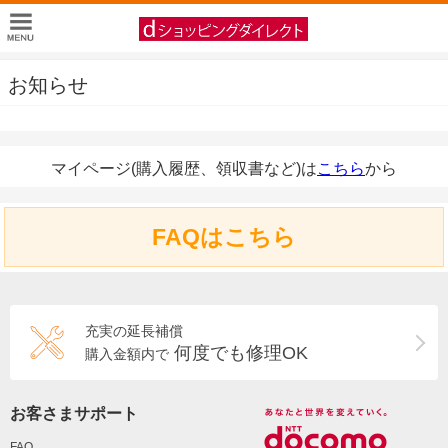
お知らせ
マイページ(購入履歴、領収書など)は
こちら
から
FAQはこちら
充実の延長補償
何度でも修理OK
購入金額内で
お客さまサポート
FAQ