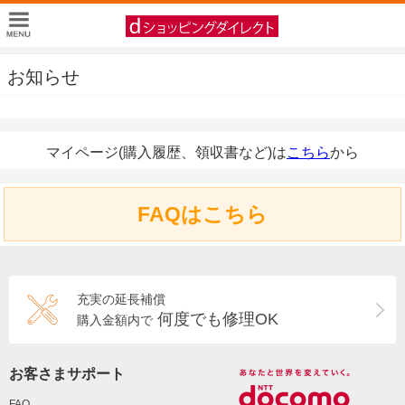
お知らせ
マイページ(購入履歴、領収書など)は
こちら
から
FAQはこちら
充実の延長補償
何度でも修理OK
購入金額内で
お客さまサポート
FAQ