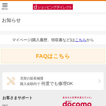
お知らせ
マイページ(購入履歴、領収書など)は
こちら
から
FAQはこちら
充実の延長補償
何度でも修理OK
購入金額内で
お客さまサポート
FAQ