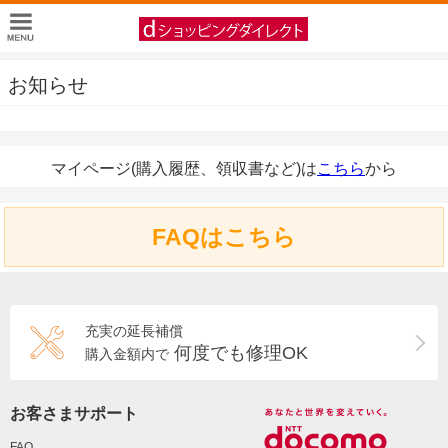
お知らせ
マイページ(購入履歴、領収書など)は
こちら
から
FAQはこちら
充実の延長補償
何度でも修理OK
購入金額内で
お客さまサポート
FAQ