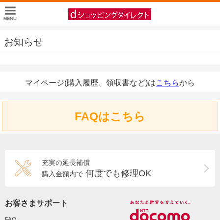
お知らせ
マイページ(購入履歴、領収書など)は
こちら
から
FAQはこちら
充実の延長補償
何度でも修理OK
購入金額内で
お客さまサポート
FAQ