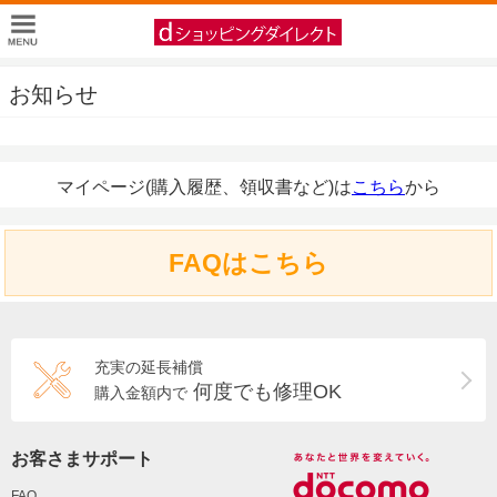
お知らせ
マイページ(購入履歴、領収書など)は
こちら
から
FAQはこちら
充実の延長補償
何度でも修理OK
購入金額内で
お客さまサポート
FAQ