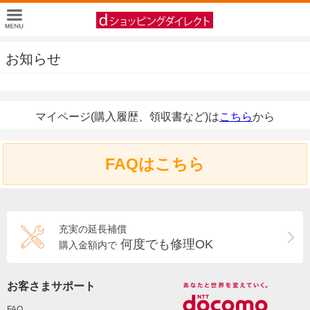
お知らせ
マイページ(購入履歴、領収書など)は
こちら
から
FAQはこちら
充実の延長補償
何度でも修理OK
購入金額内で
お客さまサポート
FAQ