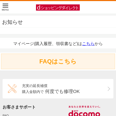
お知らせ
マイページ(購入履歴、領収書など)は
こちら
から
FAQはこちら
充実の延長補償
何度でも修理OK
購入金額内で
お客さまサポート
FAQ