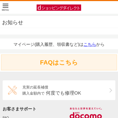
お知らせ
マイページ(購入履歴、領収書など)は
こちら
から
FAQはこちら
充実の延長補償
何度でも修理OK
購入金額内で
お客さまサポート
FAQ