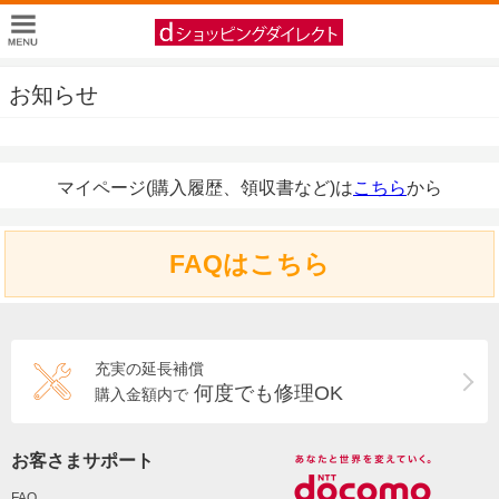
お知らせ
マイページ(購入履歴、領収書など)は
こちら
から
FAQはこちら
充実の延長補償
何度でも修理OK
購入金額内で
お客さまサポート
FAQ