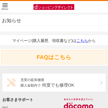
お知らせ
マイページ(購入履歴、領収書など)は
こちら
から
FAQはこちら
充実の延長補償
何度でも修理OK
購入金額内で
お客さまサポート
FAQ