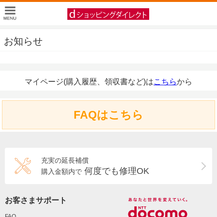
お知らせ
マイページ(購入履歴、領収書など)は
こちら
から
FAQはこちら
充実の延長補償
何度でも修理OK
購入金額内で
お客さまサポート
FAQ