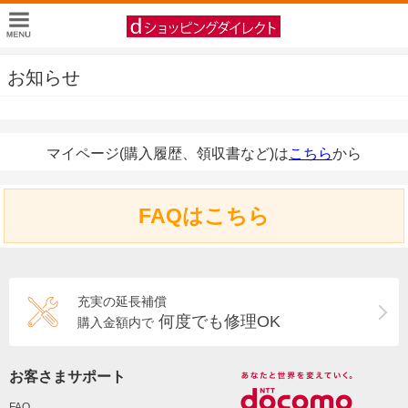
お知らせ
マイページ(購入履歴、領収書など)は
こちら
から
FAQはこちら
充実の延長補償
何度でも修理OK
購入金額内で
お客さまサポート
FAQ