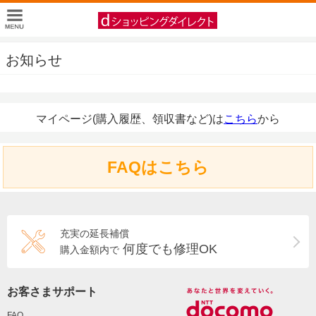
お知らせ
マイページ(購入履歴、領収書など)は
こちら
から
FAQはこちら
充実の延長補償
何度でも修理OK
購入金額内で
お客さまサポート
FAQ