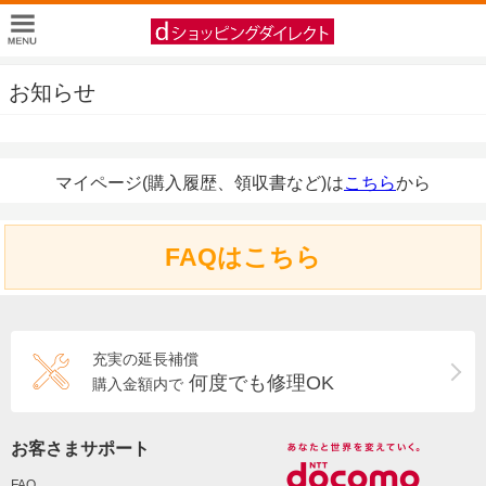
お知らせ
マイページ(購入履歴、領収書など)は
こちら
から
FAQはこちら
充実の延長補償
何度でも修理OK
購入金額内で
お客さまサポート
FAQ