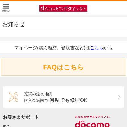
お知らせ
マイページ(購入履歴、領収書など)は
こちら
から
FAQはこちら
充実の延長補償
何度でも修理OK
購入金額内で
お客さまサポート
FAQ