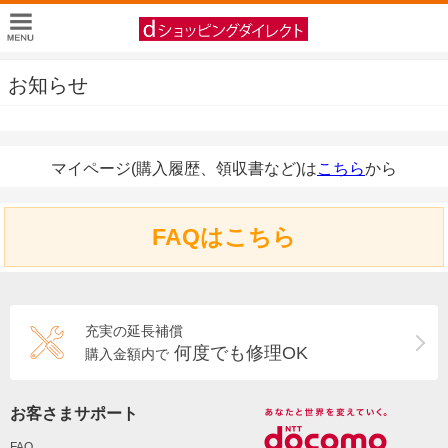
お知らせ
マイページ(購入履歴、領収書など)は
こちら
から
FAQはこちら
充実の延長補償
何度でも修理OK
購入金額内で
お客さまサポート
FAQ