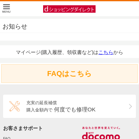
お知らせ
マイページ(購入履歴、領収書など)は
こちら
から
FAQはこちら
充実の延長補償
何度でも修理OK
購入金額内で
お客さまサポート
FAQ