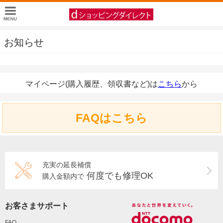
お知らせ
マイページ(購入履歴、領収書など)は
こちら
から
FAQはこちら
充実の延長補償
何度でも修理OK
購入金額内で
お客さまサポート
FAQ