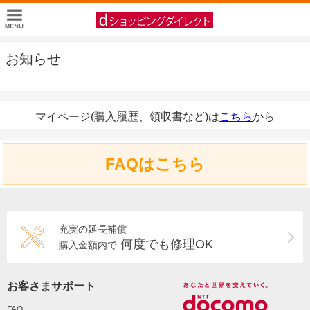
お知らせ
マイページ(購入履歴、領収書など)は
こちら
から
FAQはこちら
充実の延長補償
何度でも修理OK
購入金額内で
お客さまサポート
FAQ