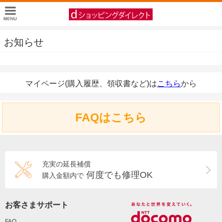
お知らせ
マイページ(購入履歴、領収書など)は
こちら
から
FAQはこちら
充実の延長補償
何度でも修理OK
購入金額内で
お客さまサポート
FAQ