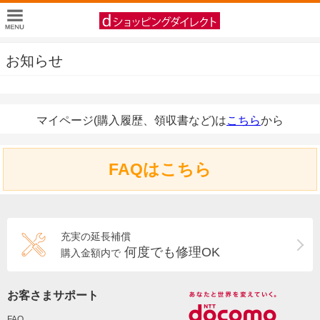
お知らせ
マイページ(購入履歴、領収書など)は
こちら
から
FAQはこちら
充実の延長補償
何度でも修理OK
購入金額内で
お客さまサポート
FAQ