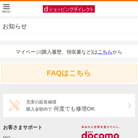
お知らせ
マイページ(購入履歴、領収書など)は
こちら
から
FAQはこちら
充実の延長補償
何度でも修理OK
購入金額内で
お客さまサポート
FAQ