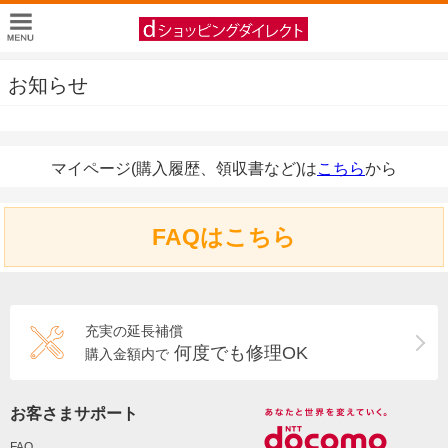
お知らせ
マイページ(購入履歴、領収書など)は
こちら
から
FAQはこちら
充実の延長補償
何度でも修理OK
購入金額内で
お客さまサポート
FAQ