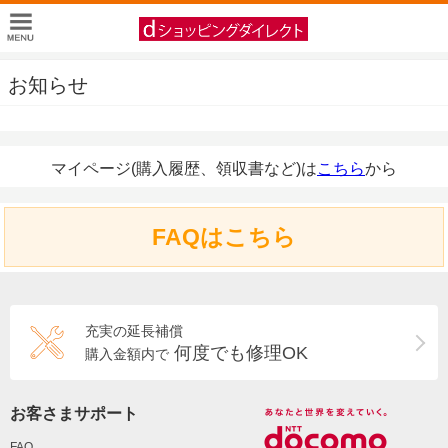
お知らせ
マイページ(購入履歴、領収書など)は
こちら
から
FAQはこちら
充実の延長補償
何度でも修理OK
購入金額内で
お客さまサポート
FAQ