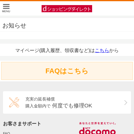
お知らせ
マイページ(購入履歴、領収書など)は
こちら
から
FAQはこちら
充実の延長補償
何度でも修理OK
購入金額内で
お客さまサポート
FAQ