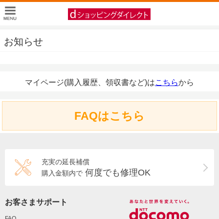
お知らせ
マイページ(購入履歴、領収書など)は
こちら
から
FAQはこちら
充実の延長補償
何度でも修理OK
購入金額内で
お客さまサポート
FAQ