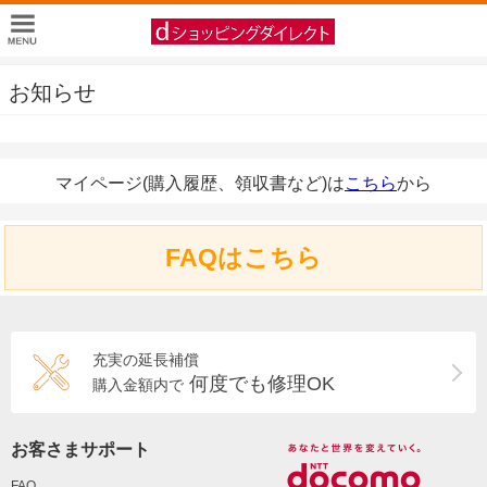
お知らせ
マイページ(購入履歴、領収書など)は
こちら
から
FAQはこちら
充実の延長補償
何度でも修理OK
購入金額内で
お客さまサポート
FAQ