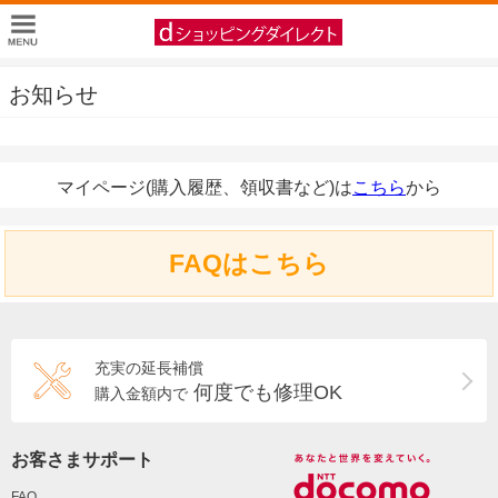
お知らせ
マイページ(購入履歴、領収書など)は
こちら
から
FAQはこちら
充実の延長補償
何度でも修理OK
購入金額内で
お客さまサポート
FAQ