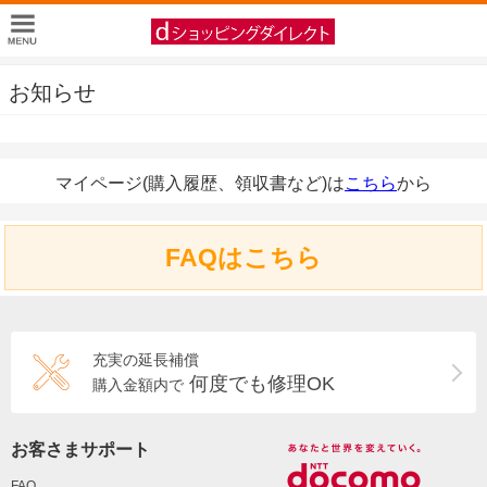
お知らせ
マイページ(購入履歴、領収書など)は
こちら
から
FAQはこちら
充実の延長補償
何度でも修理OK
購入金額内で
お客さまサポート
FAQ